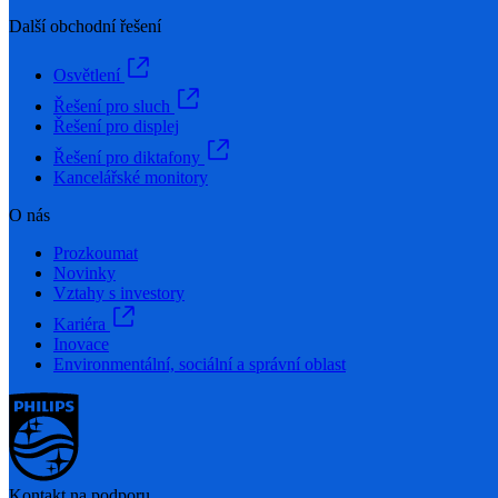
Další obchodní řešení
Osvětlení
Řešení pro sluch
Řešení pro displej
Řešení pro diktafony
Kancelářské monitory
O nás
Prozkoumat
Novinky
Vztahy s investory
Kariéra
Inovace
Environmentální, sociální a správní oblast
Kontakt na podporu