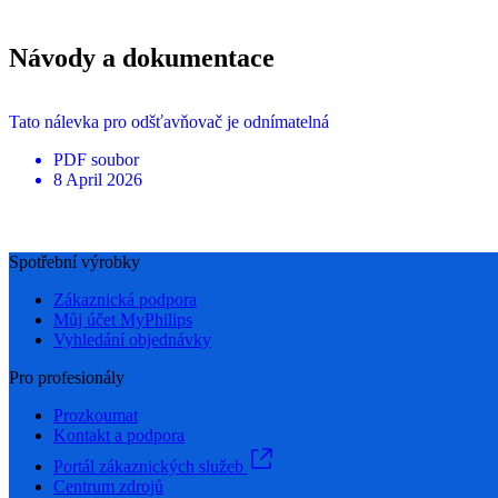
Návody a dokumentace
Tato nálevka pro odšťavňovač je odnímatelná
PDF
soubor
8 April 2026
Spotřební výrobky
Zákaznická podpora
Můj účet MyPhilips
Vyhledání objednávky
Pro profesionály
Prozkoumat
Kontakt a podpora
Portál zákaznických služeb
Centrum zdrojů