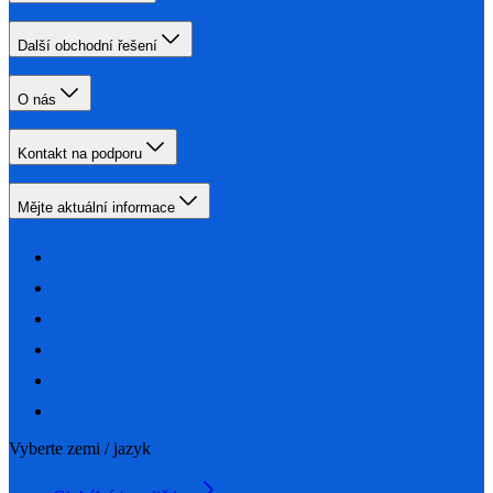
Další obchodní řešení
O nás
Kontakt na podporu
Mějte aktuální informace
Vyberte zemi / jazyk