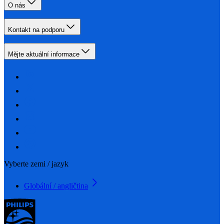
O nás
Kontakt na podporu
Mějte aktuální informace
Vyberte zemi / jazyk
Globální / angličtina