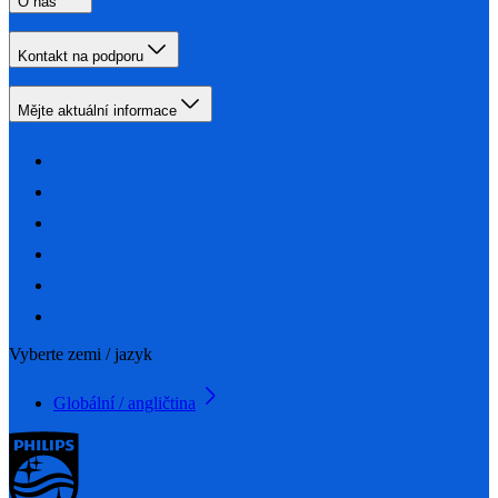
O nás
Kontakt na podporu
Mějte aktuální informace
Vyberte zemi / jazyk
Globální / angličtina