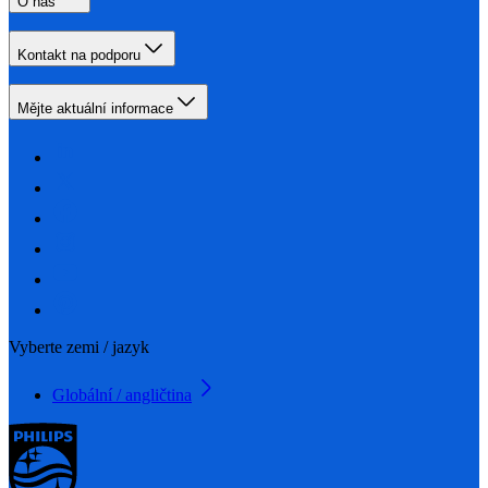
O nás
Kontakt na podporu
Mějte aktuální informace
Vyberte zemi / jazyk
Globální / angličtina