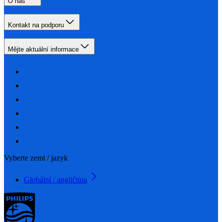
O nás
Kontakt na podporu
Mějte aktuální informace
Vyberte zemi / jazyk
Globální / angličtina