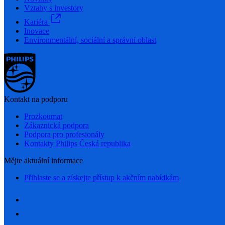
Vztahy s investory
Kariéra
Inovace
Environmentální, sociální a správní oblast
Kontakt na podporu
Prozkoumat
Zákaznická podpora
Podpora pro profesionály
Kontakty Philips Česká republika
Mějte aktuální informace
Přihlaste se a získejte přístup k akčním nabídkám