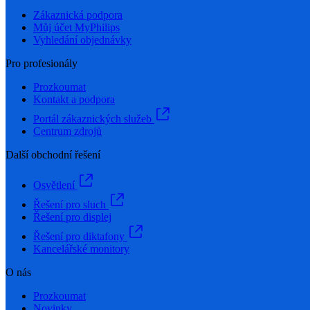
Zákaznická podpora
Můj účet MyPhilips
Vyhledání objednávky
Pro profesionály
Prozkoumat
Kontakt a podpora
Portál zákaznických služeb
Centrum zdrojů
Další obchodní řešení
Osvětlení
Řešení pro sluch
Řešení pro displej
Řešení pro diktafony
Kancelářské monitory
O nás
Prozkoumat
Novinky