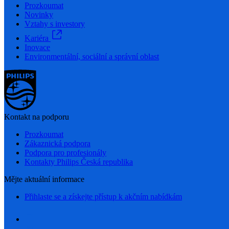
Prozkoumat
Novinky
Vztahy s investory
Kariéra
Inovace
Environmentální, sociální a správní oblast
Kontakt na podporu
Prozkoumat
Zákaznická podpora
Podpora pro profesionály
Kontakty Philips Česká republika
Mějte aktuální informace
Přihlaste se a získejte přístup k akčním nabídkám