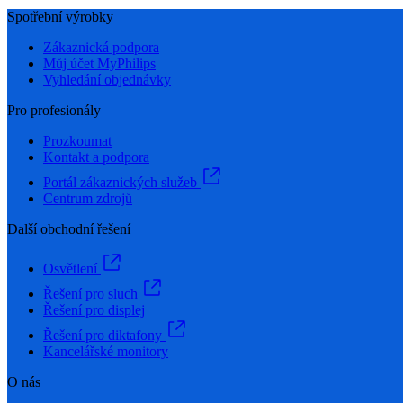
Spotřební výrobky
Zákaznická podpora
Můj účet MyPhilips
Vyhledání objednávky
Pro profesionály
Prozkoumat
Kontakt a podpora
Portál zákaznických služeb
Centrum zdrojů
Další obchodní řešení
Osvětlení
Řešení pro sluch
Řešení pro displej
Řešení pro diktafony
Kancelářské monitory
O nás