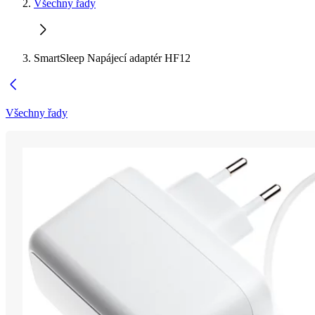
Všechny řady
SmartSleep Napájecí adaptér HF12
Všechny řady