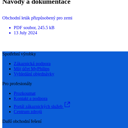
Návody a dokumentace
Obchodní leták přizpůsobený pro zemi
PDF
soubor
, 245.5 kB
13 July 2024
Spotřební výrobky
Zákaznická podpora
Můj účet MyPhilips
Vyhledání objednávky
Pro profesionály
Prozkoumat
Kontakt a podpora
Portál zákaznických služeb
Centrum zdrojů
Další obchodní řešení