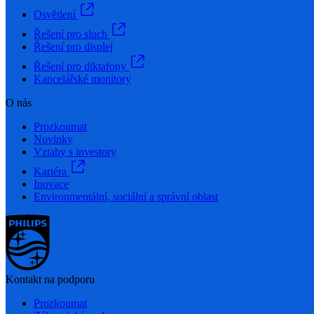
Osvětlení
Řešení pro sluch
Řešení pro displej
Řešení pro diktafony
Kancelářské monitory
O nás
Prozkoumat
Novinky
Vztahy s investory
Kariéra
Inovace
Environmentální, sociální a správní oblast
Kontakt na podporu
Prozkoumat