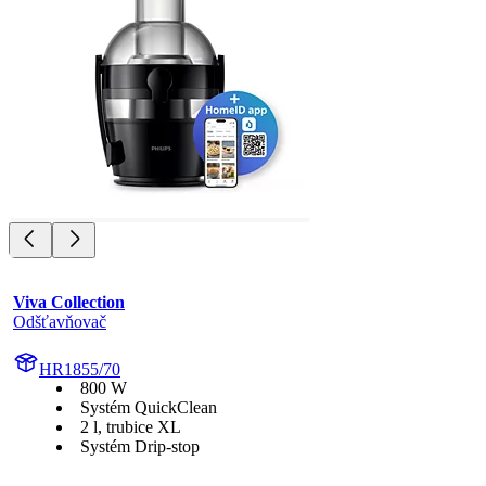
Viva Collection
Odšťavňovač
HR1855/70
800 W
Systém QuickClean
2 l, trubice XL
Systém Drip-stop