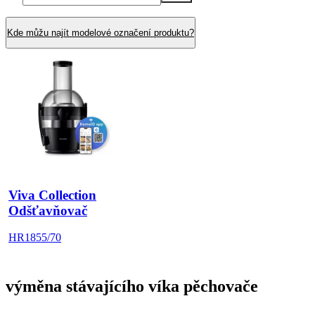
Kde můžu najít modelové označení produktu?
Viva Collection
Odšťavňovač
HR1855/70
výměna stávajícího víka pěchovače