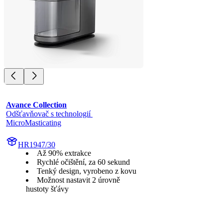
Avance Collection
Odšťavňovač s technologií 
MicroMasticating
HR1947/30
Až 90% extrakce
Rychlé očištění, za 60 sekund
Tenký design, vyrobeno z kovu
Možnost nastavit 2 úrovně
hustoty šťávy