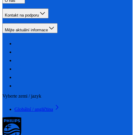
O nás
Kontakt na podporu
Mějte aktuální informace
Vyberte zemi / jazyk
Globální / angličtina