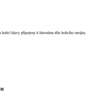
u holicí hlavy připojeny k hlavnímu tělu holicího strojku.
ku