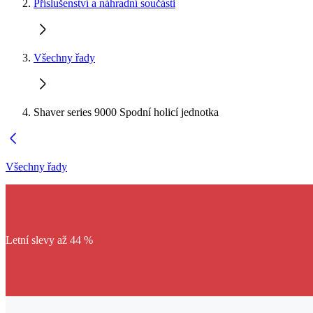
Příslušenství a náhradní součásti
Všechny řady
Shaver series 9000 Spodní holicí jednotka
Všechny řady
Letní slevy až 44 %