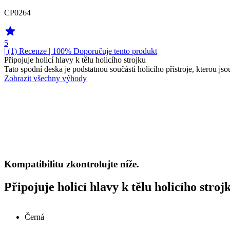
CP0264
5
| (1)
Recenze
| 100% Doporučuje tento produkt
Připojuje holicí hlavy k tělu holicího strojku
Tato spodní deska je podstatnou součástí holicího přístroje, kterou jso
Zobrazit všechny výhody
Kompatibilitu zkontrolujte níže.
Připojuje holicí hlavy k tělu holicího stroj
Černá