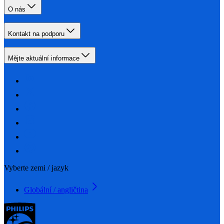
O nás
Kontakt na podporu
Mějte aktuální informace
Vyberte zemi / jazyk
Globální / angličtina