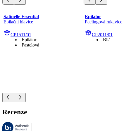
Satinelle Essential
Epilator
Epilační hlavice
Peelingová rukavice
CP1511/01
CP2011/01
Epilátor
Bílá
Pastelová
Recenze
Tyto recenze spravuje společnost Bazaarvoice a jsou v souladu se zás