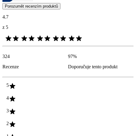
Zákaznické názory ve formě hodnocení výrobků a hvězdiček jsou užit
Porozumět recenzím produktů
4.7
z 5
324
97
%
Recenze
Doporučuje tento produkt
5
4
3
2