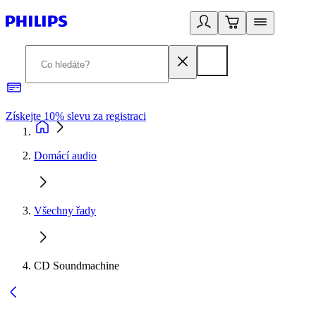
Získejte 10% slevu za registraci
3
Domácí audio
Všechny řady
CD Soundmachine