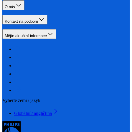
O nás
Kontakt na podporu
Mějte aktuální informace
Vyberte zemi / jazyk
Globální / angličtina