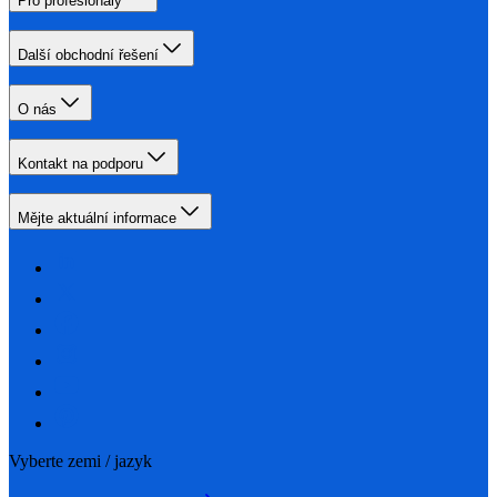
Pro profesionály
Další obchodní řešení
O nás
Kontakt na podporu
Mějte aktuální informace
Vyberte zemi / jazyk