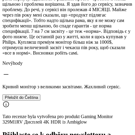
щільною і проблема вирішена. Я здав його до сервісу, зазначив
проблему. До речі, у сервісі він пролежав 4 МІСЯЦІ. Майже
через пів року мені сказали, що «продукт підлягає
специфікації». Тобто надто щільна рама, яку я не можу сам
зробити менш щільною, бо спаде гарантія - це норма
специфікації. 7 на 7 см засвіту - це теж «норма». Відповідь є у
фото нижче. Це останній раз у житті, коли я щось купував у
Philips. Купляєш преміум монітор більш ніж за 1000$,
отримуєш величезний засвіт і чекаєш пів року, щоб сказали
«все в нормі». Висновки робіть самі.
Nevýhody
Кривий монітор з великими засвітами. Жахливий сервіс.
Přeložit do Čeština
Tato recenze byla vytvořena pro produkt Gaming Monitor
329M1RV Дисплей 4K HDR із Ambiglow
Přihlaste se k odběru newsletteru a