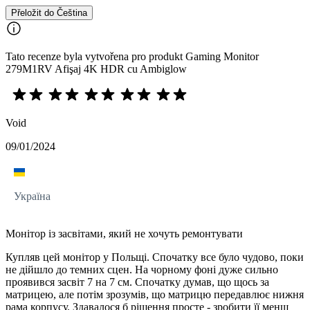
Přeložit do Čeština
Tato recenze byla vytvořena pro produkt Gaming Monitor
279M1RV Afişaj 4K HDR cu Ambiglow
Void
09/01/2024
Україна
Монітор із засвітами, який не хочуть ремонтувати
Купляв цей монітор у Польщі. Спочатку все було чудово, поки
не дійшло до темних сцен. На чорному фоні дуже сильно
проявився засвіт 7 на 7 см. Спочатку думав, що щось за
матрицею, але потім зрозумів, що матрицю передавлює нижня
рама корпусу. Здавалося б рішення просте - зробити її менш