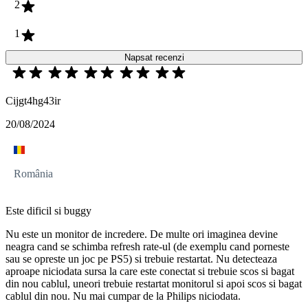
2
1
Napsat recenzi
Cijgt4hg43ir
20/08/2024
România
Este dificil si buggy
Nu este un monitor de incredere. De multe ori imaginea devine
neagra cand se schimba refresh rate-ul (de exemplu cand porneste
sau se opreste un joc pe PS5) si trebuie restartat. Nu detecteaza
aproape niciodata sursa la care este conectat si trebuie scos si bagat
din nou cablul, uneori trebuie restartat monitorul si apoi scos si bagat
cablul din nou. Nu mai cumpar de la Philips niciodata.