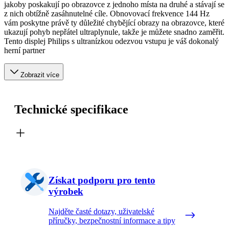
jakoby poskakují po obrazovce z jednoho místa na druhé a stávají se
z nich obtížně zasáhnutelné cíle. Obnovovací frekvence 144 Hz
vám poskytne právě ty důležité chybějící obrazy na obrazovce, které
ukazují pohyb nepřátel ultraplynule, takže je můžete snadno zaměřit.
Tento displej Philips s ultranízkou odezvou vstupu je váš dokonalý
herní partner
Zobrazit více
Technické specifikace
Získat podporu pro tento
výrobek
Najděte časté dotazy, uživatelské
příručky, bezpečnostní informace a tipy