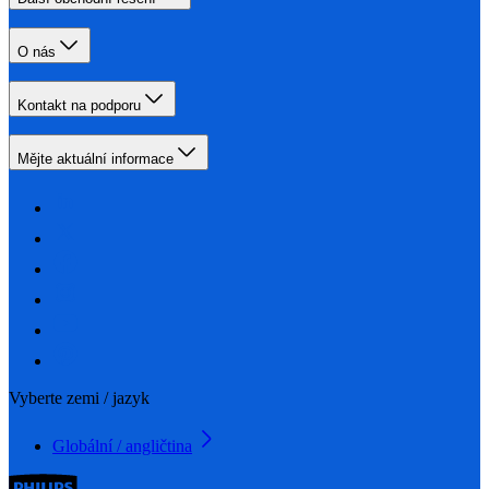
O nás
Kontakt na podporu
Mějte aktuální informace
Vyberte zemi / jazyk
Globální / angličtina