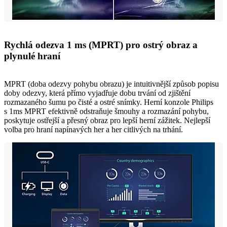
Rychlá odezva 1 ms (MPRT) pro ostrý obraz a
plynulé hraní
MPRT (doba odezvy pohybu obrazu) je intuitivnější způsob popisu
doby odezvy, která přímo vyjadřuje dobu trvání od zjištění
rozmazaného šumu po čisté a ostré snímky. Herní konzole Philips
s 1ms MPRT efektivně odstraňuje šmouhy a rozmazání pohybu,
poskytuje ostřejší a přesný obraz pro lepší herní zážitek. Nejlepší
volba pro hraní napínavých her a her citlivých na trhání.