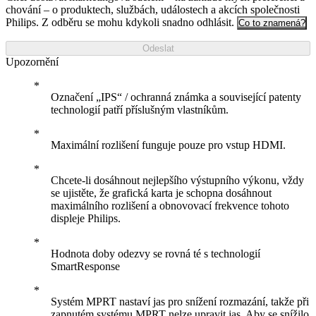
chování – o produktech, službách, událostech a akcích společnosti
Philips. Z odběru se mohu kdykoli snadno odhlásit.
Co to znamená?
Odeslat
Upozornění
Označení „IPS“ / ochranná známka a související patenty
technologií patří příslušným vlastníkům.
Maximální rozlišení funguje pouze pro vstup HDMI.
Chcete-li dosáhnout nejlepšího výstupního výkonu, vždy
se ujistěte, že grafická karta je schopna dosáhnout
maximálního rozlišení a obnovovací frekvence tohoto
displeje Philips.
Hodnota doby odezvy se rovná té s technologií
SmartResponse
Systém MPRT nastaví jas pro snížení rozmazání, takže při
zapnutém systému MPRT nelze upravit jas. Aby se snížilo