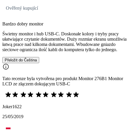
Ověřený kupující
Bardzo dobry monitor
Świetny monitor i hub USB-C. Doskonałe kolory i tryby pracy
ułatwiające czytanie dokumentów. Duży rozmiar ekranu umożliwia
łatwą prace nad kilkoma dokumentami. Wbudowane gniazdo
sieciowe ogranicza ilość kabli do komputera tylko do jednego.
Přeložit do Čeština
Tato recenze byla vytvořena pro produkt Monitor 276B1 Monitor
LCD ze złączem dokującym USB-C
Joker1622
25/05/2019