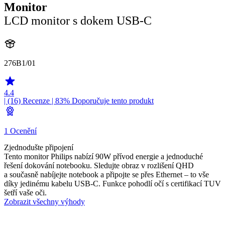
Monitor
LCD monitor s dokem USB-C
276B1/01
4.4
| (16)
Recenze
| 83% Doporučuje tento produkt
1 Ocenění
Zjednodušte připojení
Tento monitor Philips nabízí 90W přívod energie a jednoduché
řešení dokování notebooku. Sledujte obraz v rozlišení QHD
a současně nabíjejte notebook a připojte se přes Ethernet – to vše
díky jedinému kabelu USB-C. Funkce pohodlí očí s certifikací TUV
šetří vaše oči.
Zobrazit všechny výhody