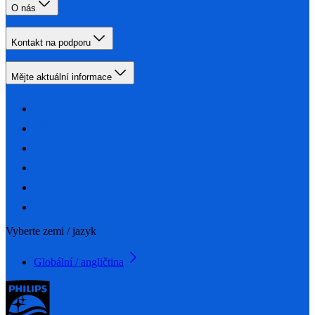
O nás
Kontakt na podporu
Mějte aktuální informace
Vyberte zemi / jazyk
Globální / angličtina