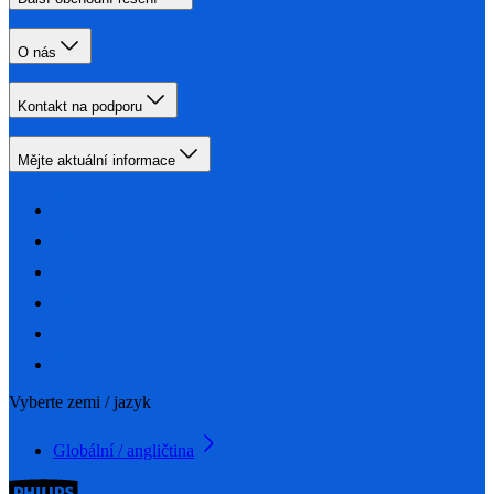
O nás
Kontakt na podporu
Mějte aktuální informace
Vyberte zemi / jazyk
Globální / angličtina