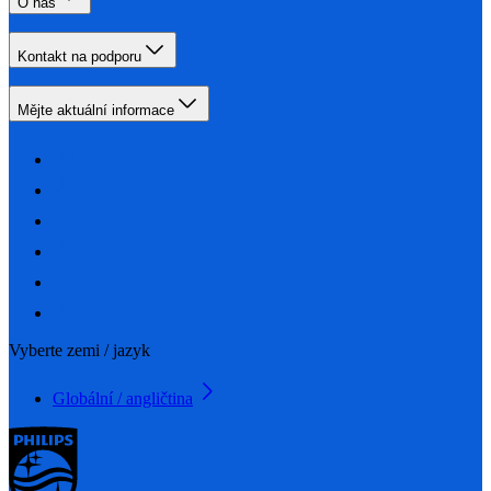
O nás
Kontakt na podporu
Mějte aktuální informace
Vyberte zemi / jazyk
Globální / angličtina