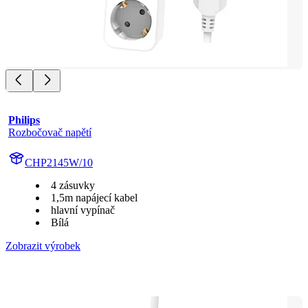
Philips
Rozbočovač napětí
CHP2145W/10
4 zásuvky
1,5m napájecí kabel
hlavní vypínač
Bílá
Zobrazit výrobek