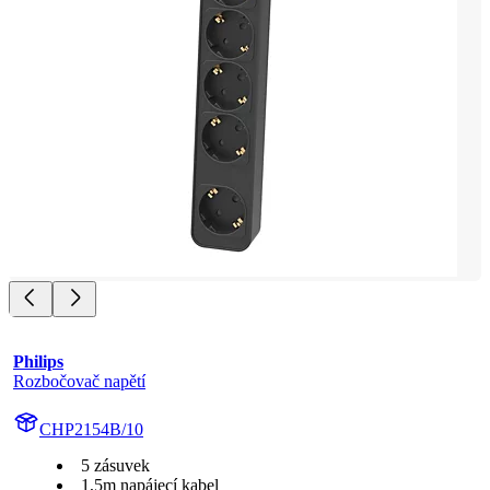
Philips
Rozbočovač napětí
CHP2154B/10
5 zásuvek
1,5m napájecí kabel