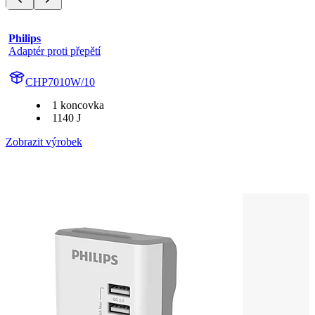
Philips
Adaptér proti přepětí
CHP7010W/10
1 koncovka
1140 J
Zobrazit výrobek