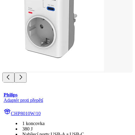
Philips
Adaptér proti přepětí
CHP8010W/10
1 koncovka
380 J
Nabíjecí porty USB-A a USB-C