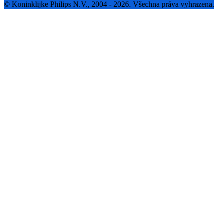
© Koninklijke Philips N.V., 2004 - 2026. Všechna práva vyhrazena.