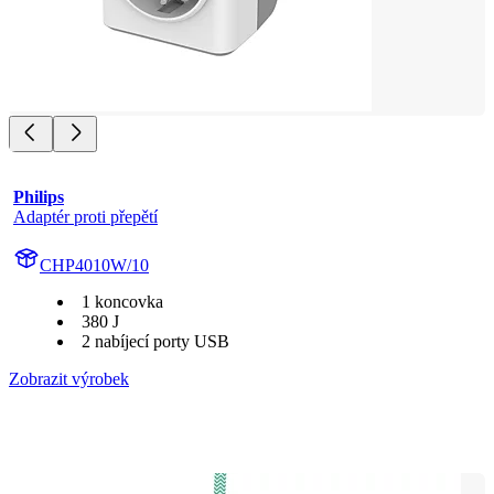
Philips
Adaptér proti přepětí
CHP4010W/10
1 koncovka
380 J
2 nabíjecí porty USB
Zobrazit výrobek