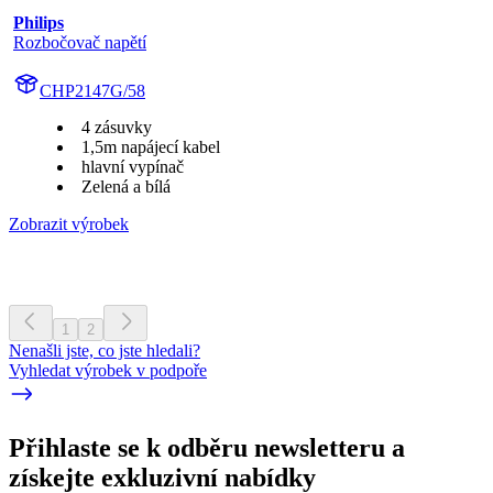
Philips
Rozbočovač napětí
CHP2147G/58
4 zásuvky
1,5m napájecí kabel
hlavní vypínač
Zelená a bílá
Zobrazit výrobek
1
2
Nenašli jste, co jste hledali?
Vyhledat výrobek v podpoře
Přihlaste se k odběru newsletteru a
získejte exkluzivní nabídky