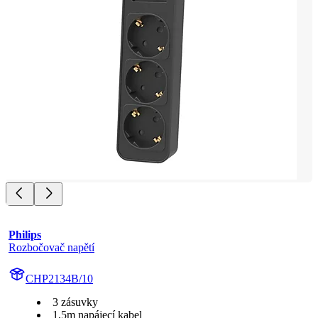
Philips
Rozbočovač napětí
CHP2134B/10
3 zásuvky
1,5m napájecí kabel