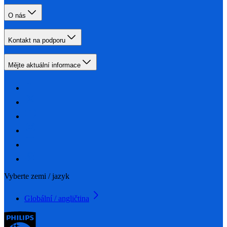
O nás
Kontakt na podporu
Mějte aktuální informace
Vyberte zemi / jazyk
Globální / angličtina