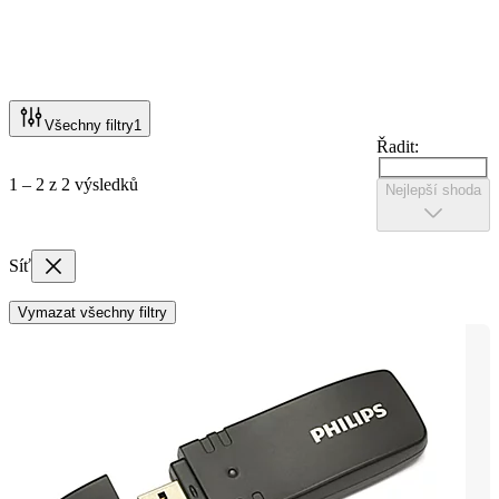
Všechny filtry
1
Řadit:
1 – 2 z 2 výsledků
Nejlepší shoda
Síť
Vymazat všechny filtry