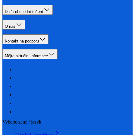
Další obchodní řešení
O nás
Kontakt na podporu
Mějte aktuální informace
Vyberte zemi / jazyk