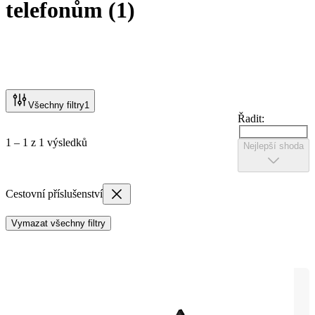
telefonům
(
1
)
Všechny filtry
1
Řadit:
1 – 1 z 1 výsledků
Nejlepší shoda
Cestovní příslušenství
Vymazat všechny filtry