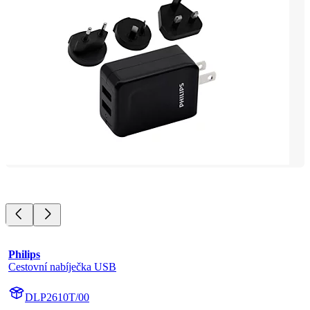
Philips
Cestovní nabíječka USB
DLP2610T/00