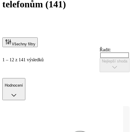
telefonům
(
141
)
Všechny filtry
Řadit:
1 – 12 z 141 výsledků
Nejlepší shoda
Hodnocení