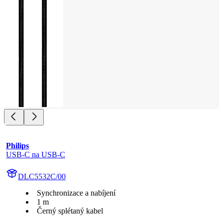
Philips
USB-C na USB-C
DLC5532C/00
Synchronizace a nabíjení
1 m
Černý splétaný kabel