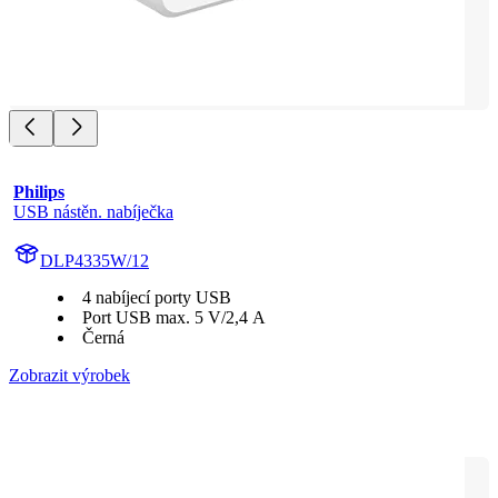
Philips
USB nástěn. nabíječka
DLP4335W/12
4 nabíjecí porty USB
Port USB max. 5 V/2,4 A
Černá
Zobrazit výrobek