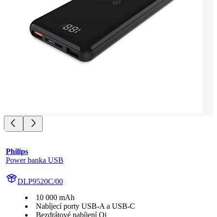
Philips
Power banka USB
DLP9520C/00
10 000 mAh
Nabíjecí porty USB-A a USB-C
Bezdrátové nabíjení Qi