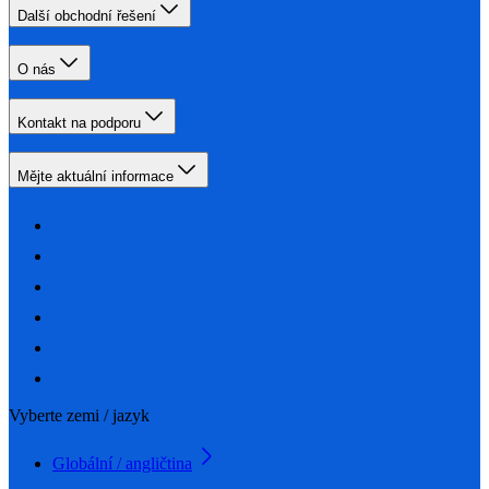
Další obchodní řešení
O nás
Kontakt na podporu
Mějte aktuální informace
Vyberte zemi / jazyk
Globální / angličtina