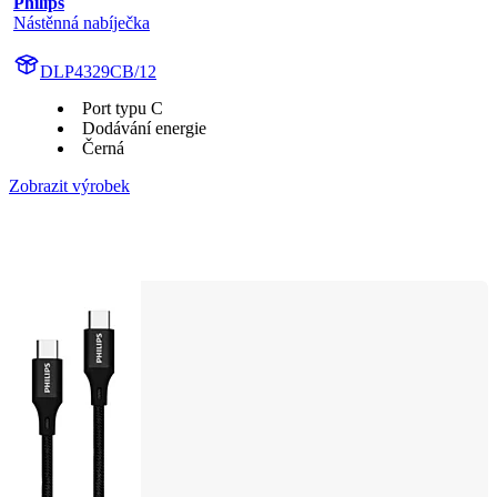
Philips
Nástěnná nabíječka
DLP4329CB/12
Port typu C
Dodávání energie
Černá
Zobrazit výrobek