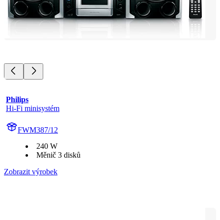
Philips
Hi-Fi minisystém
FWM387/12
240 W
Měnič 3 disků
Zobrazit výrobek