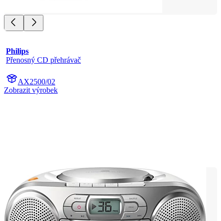
Philips
Přenosný CD přehrávač
AX2500/02
Zobrazit výrobek