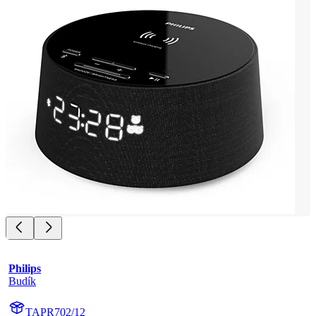
Philips
Budík
TAPR702/12