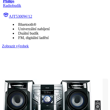
Philips
Radiobudík
AJT5300W/12
Bluetooth®
Univerzální nabíjení
Duální budík
FM, digitální ladění
Zobrazit výrobek