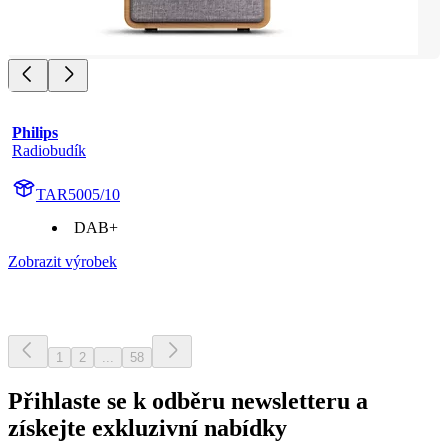
Philips
Radiobudík
TAR5005/10
DAB+
Zobrazit výrobek
1
2
...
58
Přihlaste se k odběru newsletteru a
získejte exkluzivní nabídky