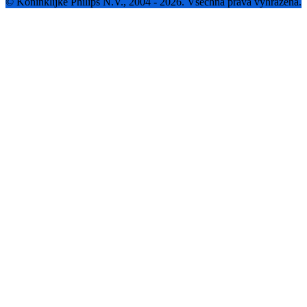
© Koninklijke Philips N.V., 2004 - 2026. Všechna práva vyhrazena.