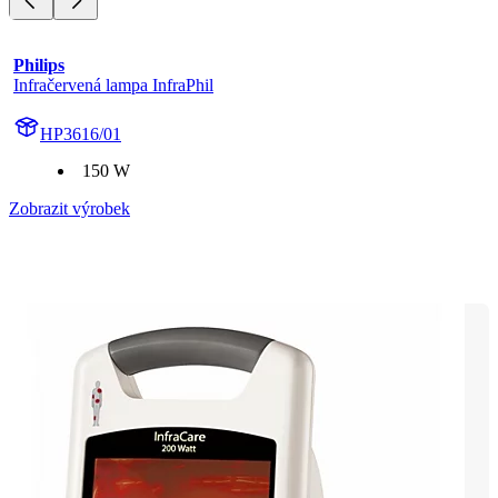
Philips
Infračervená lampa InfraPhil
HP3616/01
150 W
Zobrazit výrobek