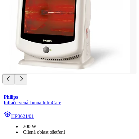
Philips
Infračervená lampa InfraCare
HP3621/01
200 W
Cílená oblast ošetření