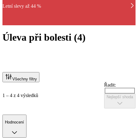
Letní slevy až 44 %
Úleva při bolesti
(
4
)
Všechny filtry
Řadit:
1 – 4 z 4 výsledků
Nejlepší shoda
Hodnocení