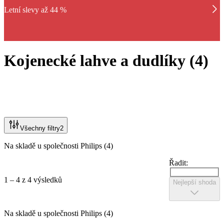
Letní slevy až 44 %
Kojenecké lahve a dudlíky
(
4
)
Všechny filtry
2
Na skladě u společnosti Philips (4)
Řadit:
1 – 4 z 4 výsledků
Nejlepší shoda
Na skladě u společnosti Philips (4)