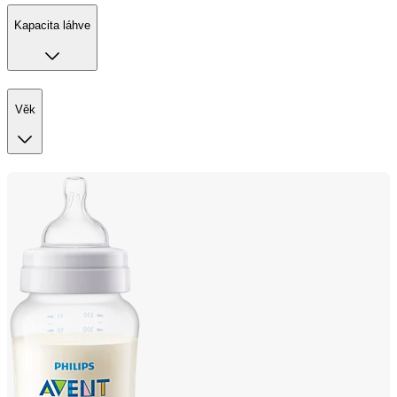
Kapacita láhve
Věk