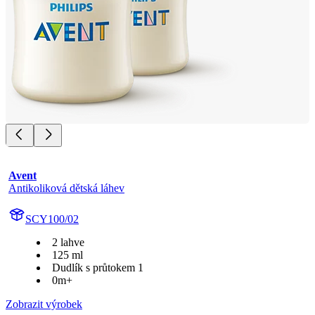
Avent
Antikoliková dětská láhev
SCY100/02
2 lahve
125 ml
Dudlík s průtokem 1
0m+
Zobrazit výrobek