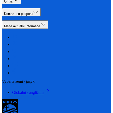
O nás
Kontakt na podporu
Mějte aktuální informace
Vyberte zemi / jazyk
Globální / angličtina