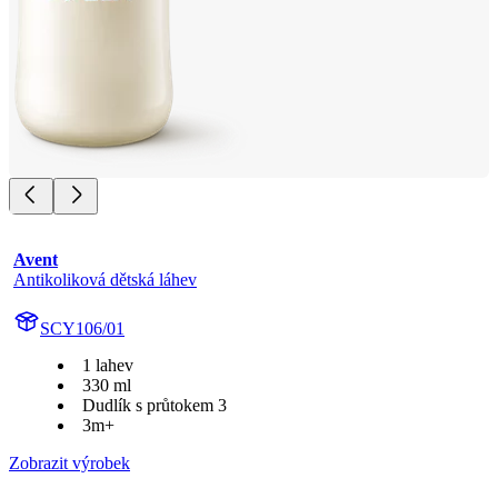
Avent
Antikoliková dětská láhev
SCY106/01
1 lahev
330 ml
Dudlík s průtokem 3
3m+
Zobrazit výrobek