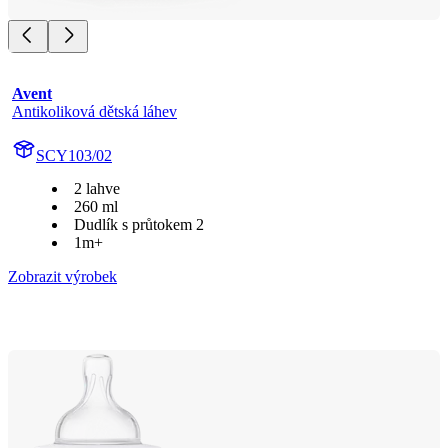
Avent
Antikoliková dětská láhev
SCY103/02
2 lahve
260 ml
Dudlík s průtokem 2
1m+
Zobrazit výrobek