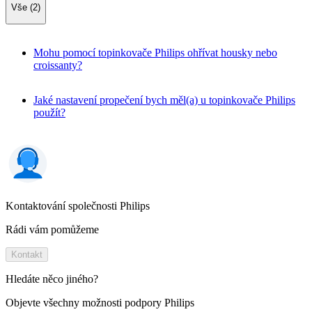
Vše (2)
Mohu pomocí topinkovače Philips ohřívat housky nebo
croissanty?
Jaké nastavení propečení bych měl(a) u topinkovače Philips
použít?
Kontaktování společnosti Philips
Rádi vám pomůžeme
Kontakt
Hledáte něco jiného?
Objevte všechny možnosti podpory Philips