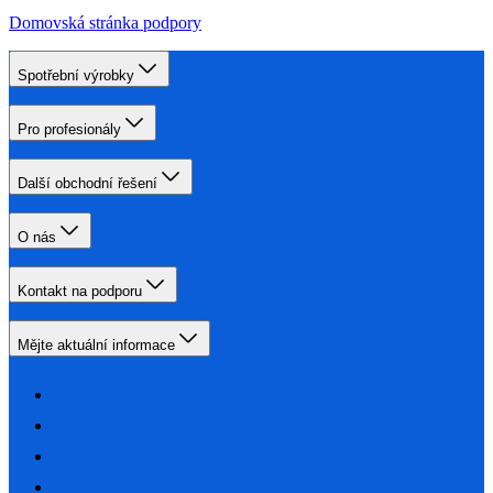
Domovská stránka podpory
Spotřební výrobky
Pro profesionály
Další obchodní řešení
O nás
Kontakt na podporu
Mějte aktuální informace