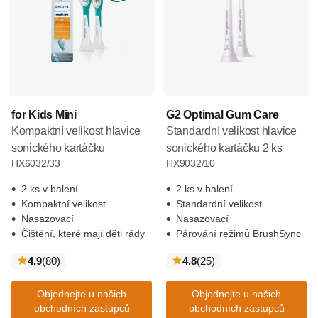
for Kids Mini
G2 Optimal Gum Care
Kompaktní velikost hlavice
Standardní velikost hlavice
sonického kartáčku
sonického kartáčku 2 ks
HX6032/33
HX9032/10
2 ks v balení
2 ks v balení
Kompaktní velikost
Standardní velikost
Nasazovací
Nasazovací
Čištění, které mají děti rády
Párování režimů BrushSync
recenze
recenze
4.9
(80
)
4.8
(25
)
Objednejte u našich
Objednejte u našich
obchodních zástupců
obchodních zástupců