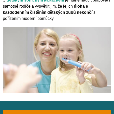
S
dětským sonickým kartáčkem
je nutné naučit pracovat i
samotné rodiče a vysvětlit jim, že jejich
úloha s
každodenním čištěním dětských zubů nekončí
s
pořízením moderní pomůcky.