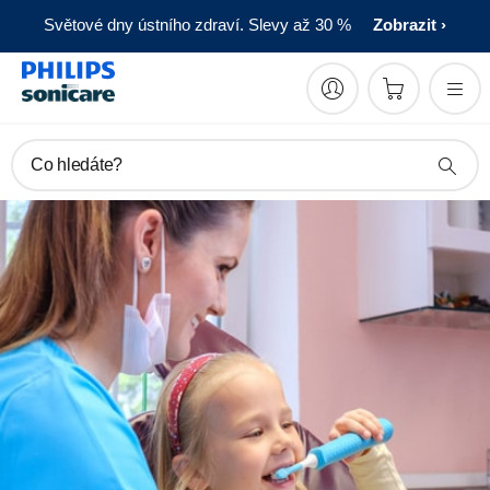
Světové dny ústního zdraví. Slevy až 30 %
Zobrazit
Co hledáte?