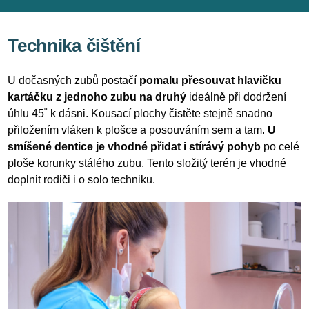
Technika čištění
U dočasných zubů postačí
pomalu přesouvat hlavičku
kartáčku z jednoho zubu na druhý
ideálně při dodržení
úhlu 45˚ k dásni. Kousací plochy čistěte stejně snadno
přiložením vláken k plošce a posouváním sem a tam.
U
smíšené dentice je vhodné přidat i stírávý pohyb
po celé
ploše korunky stálého zubu. Tento složitý terén je vhodné
doplnit rodiči i o solo techniku.