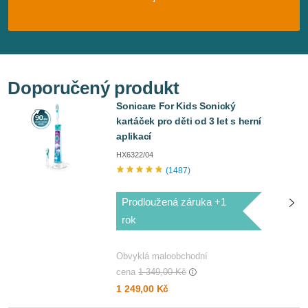
Doporučený produkt
Sonicare For Kids Sonický
kartáček pro děti od 3 let s herní
aplikací
HX6322/04
1487
Prodloužená záruka +1
rok
Obvyklá maloobchodní
cena
1 349,00 Kč
1 249,00 Kč