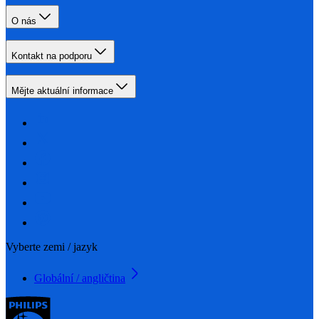
O nás
Kontakt na podporu
Mějte aktuální informace
Vyberte zemi / jazyk
Globální / angličtina