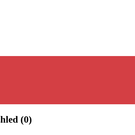
zhled
(
0
)