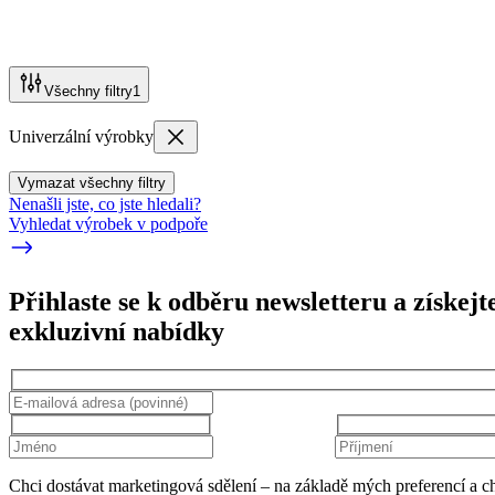
Všechny filtry
1
Univerzální výrobky
Vymazat všechny filtry
Nenašli jste, co jste hledali?
Vyhledat výrobek v podpoře
Přihlaste se k odběru newsletteru a získejt
exkluzivní nabídky
Chci dostávat marketingová sdělení – na základě mých preferencí a c