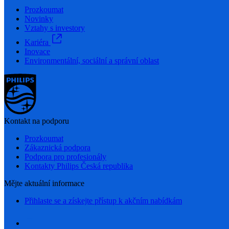
Prozkoumat
Novinky
Vztahy s investory
Kariéra
Inovace
Environmentální, sociální a správní oblast
Kontakt na podporu
Prozkoumat
Zákaznická podpora
Podpora pro profesionály
Kontakty Philips Česká republika
Mějte aktuální informace
Přihlaste se a získejte přístup k akčním nabídkám