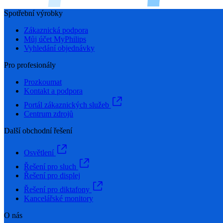
Spotřební výrobky
Zákaznická podpora
Můj účet MyPhilips
Vyhledání objednávky
Pro profesionály
Prozkoumat
Kontakt a podpora
Portál zákaznických služeb
Centrum zdrojů
Další obchodní řešení
Osvětlení
Řešení pro sluch
Řešení pro displej
Řešení pro diktafony
Kancelářské monitory
O nás