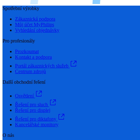
Spotřební výrobky
Zákaznická podpora
Můj účet MyPhilips
Vyhledání objednávky
Pro profesionály
Prozkoumat
Kontakt a podpora
Portál zákaznických služeb
Centrum zdrojů
Další obchodní řešení
Osvětlení
Řešení pro sluch
Řešení pro displej
Řešení pro diktafony
Kancelářské monitory
O nás