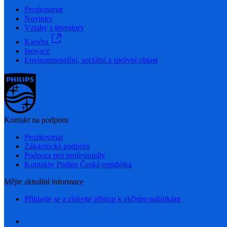
Prozkoumat
Novinky
Vztahy s investory
Kariéra
Inovace
Environmentální, sociální a správní oblast
Kontakt na podporu
Prozkoumat
Zákaznická podpora
Podpora pro profesionály
Kontakty Philips Česká republika
Mějte aktuální informace
Přihlaste se a získejte přístup k akčním nabídkám