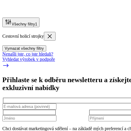
Všechny filtry
1
Cestovní holicí strojky
Vymazat všechny filtry
Nenašli jste, co jste hledali?
Vyhledat výrobek v podpoře
Přihlaste se k odběru newsletteru a získejt
exkluzivní nabídky
Chci dostávat marketingová sdělení – na základě mých preferencí a c