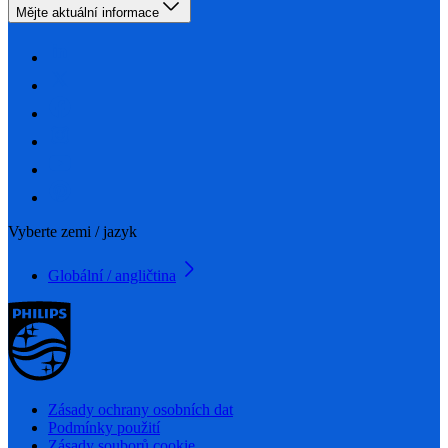
Mějte aktuální informace
Vyberte zemi / jazyk
Globální / angličtina
Zásady ochrany osobních dat
Podmínky použití
Zásady souborů cookie