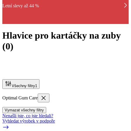
Letní slevy až 44 %
Hlavice pro kartáčky na zuby
(
0
)
Všechny filtry
1
Optimal Gum Care
Vymazat všechny filtry
Nenašli jste, co jste hledali?
Vyhledat výrobek v podpoře